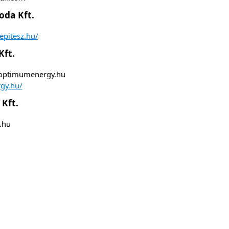
roda Kft.
epitesz.hu/
ft.
)optimumenergy.hu
gy.hu/
 Kft.
.hu