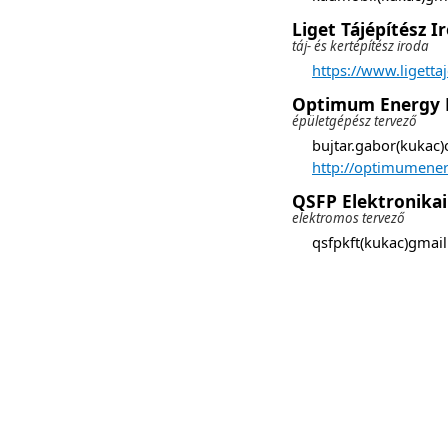
Liget Tájépítész I
táj- és kertépítész iroda
https://www.ligettaj
Optimum Energy K
épületgépész tervező
bujtar.gabor(kukac
http://optimumener
QSFP Elektronikai
elektromos tervező
qsfpkft(kukac)gmail