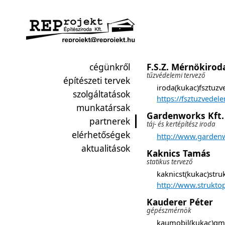
cégünkről
F.S.Z. Mérnökiroda
tűzvédelemi tervező
építészeti tervek
iroda(kukac)fsztuz
szolgáltatások
https://fsztuzvedel
munkatársak
Gardenworks Kft.
partnerek
táj- és kertépítész iroda
elérhetőségek
http://www.garden
aktualitások
Kaknics Tamás
statikus tervező
kaknicst(kukac)stru
http://www.strukto
Kauderer Péter
gépészmérnök
kaumobil(kukac)gm