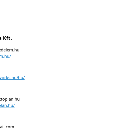
 Kft.
vedelem.hu
em.hu/
works.hu/hu/
ktoplan.hu
plan.hu/
ail.com