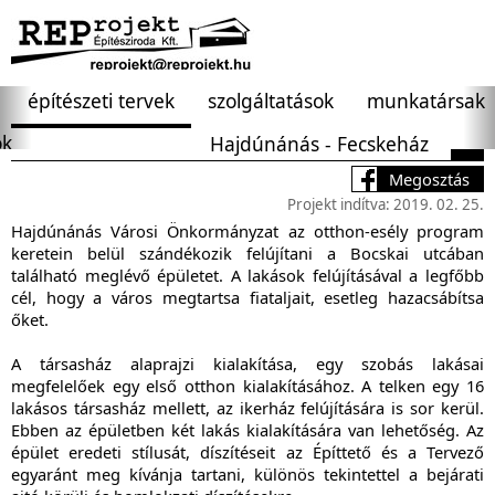
építészeti tervek
szolgáltatások
munkatársak
ok
Hajdúnánás - Fecskeház
Megosztás
Projekt indítva: 2019. 02. 25.
Hajdúnánás Városi Önkormányzat az otthon-esély program
keretein belül szándékozik felújítani a Bocskai utcában
található meglévő épületet. A lakások felújításával a legfőbb
cél, hogy a város megtartsa fiataljait, esetleg hazacsábítsa
őket.
A társasház alaprajzi kialakítása, egy szobás lakásai
megfelelőek egy első otthon kialakításához. A telken egy 16
lakásos társasház mellett, az ikerház felújítására is sor kerül.
Ebben az épületben két lakás kialakítására van lehetőség. Az
épület eredeti stílusát, díszítéseit az Építtető és a Tervező
egyaránt meg kívánja tartani, különös tekintettel a bejárati