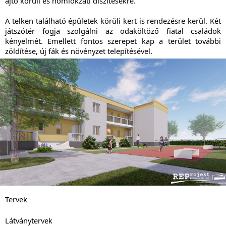
ajtó körüli és homlokzati díszítésekre.
A telken található épületek körüli kert is rendezésre kerül. Két
játszótér fogja szolgálni az odaköltöző fiatal családok
kényelmét. Emellett fontos szerepet kap a terület további
zöldítése, új fák és növényzet telepítésével.
Tervek
Látványtervek